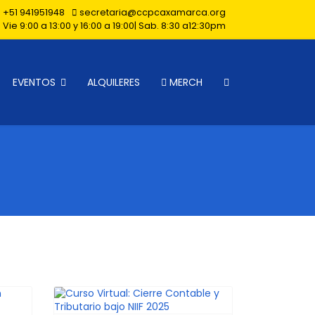
+51 941951948
secretaria@ccpcaxamarca.org
 Vie 9:00 a 13:00 y 16:00 a 19:00| Sab. 8:30 a12:30pm
EVENTOS
ALQUILERES
MERCH