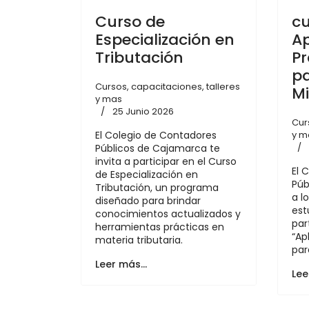
Curso de
cu
Especialización en
Ap
Tributación
Pr
. 8:30 a12:30pm
p
Cursos, capacitaciones, talleres
M
y mas
25 Junio 2026
Cur
El Colegio de Contadores
y m
Públicos de Cajamarca te
invita a participar en el Curso
El 
de Especialización en
Púb
Tributación, un programa
a l
diseñado para brindar
est
conocimientos actualizados y
par
herramientas prácticas en
“Ap
materia tributaria.
par
Leer más…
Lee