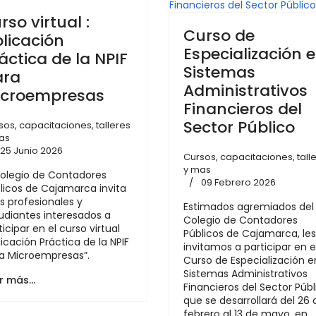
rso virtual :
Curso de
licación
Especialización 
áctica de la NPIF
Sistemas
ara
Administrativos
icroempresas
Financieros del
Sector Público
sos, capacitaciones, talleres
as
25 Junio 2026
Cursos, capacitaciones, tall
y mas
Colegio de Contadores
09 Febrero 2026
licos de Cajamarca invita
os profesionales y
Estimados agremiados del
udiantes interesados a
Colegio de Contadores
ticipar en el curso virtual
Públicos de Cajamarca, les
licación Práctica de la NPIF
invitamos a participar en e
a Microempresas”.
Curso de Especialización e
Sistemas Administrativos
r más…
Financieros del Sector Públ
que se desarrollará del 26 
febrero al 13 de mayo, en