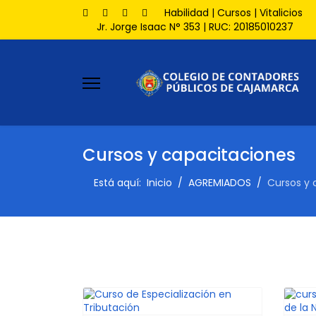
Habilidad
|
Cursos
|
Vitalicios
Jr. Jorge Isaac N° 353 | RUC: 20185010237
Cursos y capacitaciones
Está aquí:
Inicio
AGREMIADOS
Cursos y 