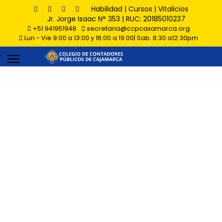
Habilidad
|
Cursos
|
Vitalicios
Jr. Jorge Isaac N° 353 | RUC: 20185010237
+51 941951948
secretaria@ccpcaxamarca.org
Lun - Vie 9:00 a 13:00 y 16:00 a 19:00| Sab. 8:30 a12:30pm